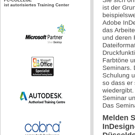
PC-COLLEGE
ist autorisiertes Training Center
ist der Gr
beispielswe
Adobe InDe
das Arbeit
und deren 
Dateiforma
Druckfunkt
Farbtöne u
Seminars. 
Schulung un
so dass er 
wiedergibt.
Seminar un
Das Seminar
Melden S
InDesign