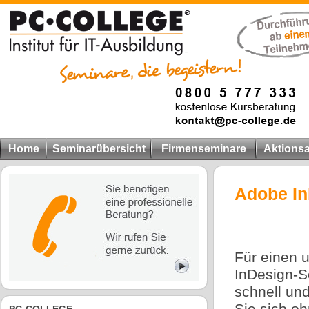
Home
Seminarübersicht
Firmenseminare
Aktions
Adobe In
Für einen 
InDesign-S
schnell un
Sie sich o