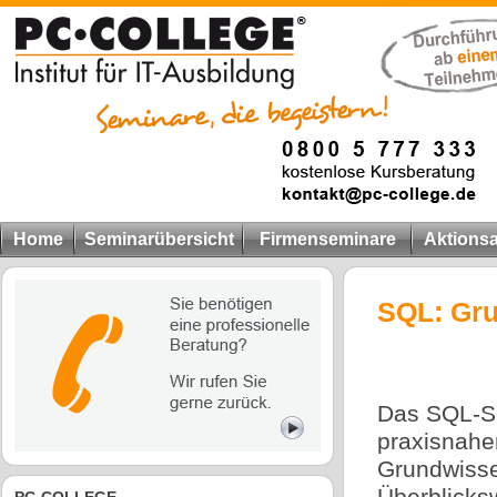
Home
Seminarübersicht
Firmenseminare
Aktions
SQL: Gr
Das SQL-Se
praxisnahen
Grundwisse
Überblicks