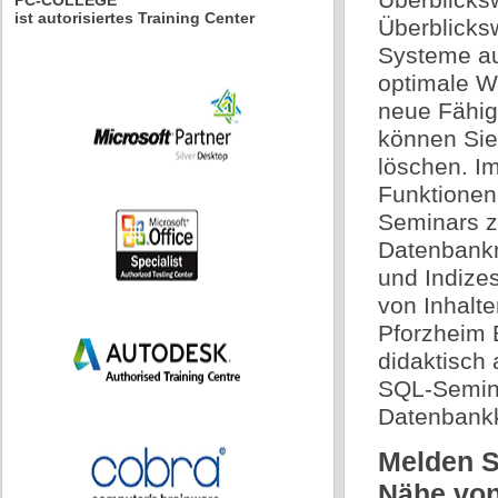
PC-COLLEGE
ist autorisiertes Training Center
Überblicks
Systeme au
optimale W
neue Fähig
können Sie
löschen. I
Funktionen
Seminars z
Datenbankm
und Indize
von Inhalt
Pforzheim B
didaktisch 
SQL-Semina
Datenbankk
Melden Si
Nähe von