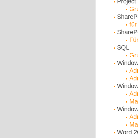
Project
Gr
ShareP
fü
SharePo
Für
SQL
Gr
Window
Ad
Ad
Window
Ad
Mas
Window
Ad
Mas
Word 2