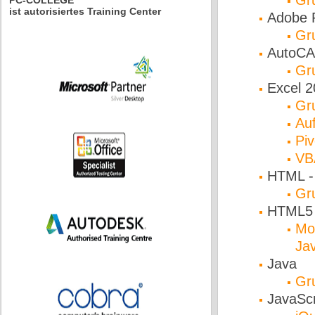
Gr
PC-COLLEGE
ist autorisiertes Training Center
Adobe 
Gr
AutoCA
Gr
Excel 2
Gr
Au
Piv
VB
HTML 
Gr
HTML5
Mo
Jav
Java
Gr
JavaScr