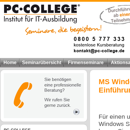
Home
Seminarübersicht
Firmenseminare
Aktions
MS Windo
Einführ
Für einen 
Windows Se