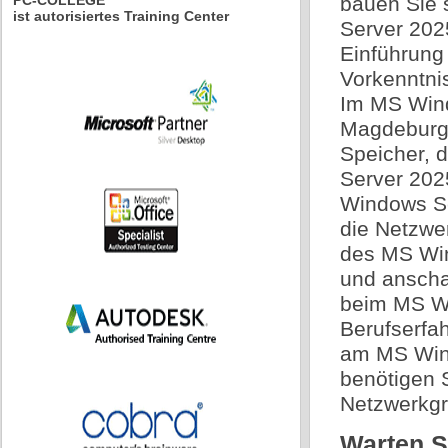
PC-COLLEGE
bauen Sie 
ist autorisiertes Training Center
Server 202
Einführung
Vorkenntni
Im MS Wind
Magdeburg 
Speicher, 
Server 2025
Windows Se
die Netzwer
des MS Wi
und anschau
beim MS W
Berufserfa
am MS Win
benötigen 
Netzwerkgr
Warten Si