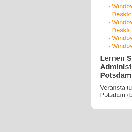
Window
Deskto
Window
Deskto
Window
Window
Lernen S
Administ
Potsdam 
Veranstalt
Potsdam (B