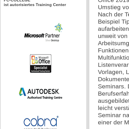
PC-COLLEGE
ist autorisiertes Training Center
Umstieg vo
Nach der T
Beispiel T
aufarbeiten
unweit von
Arbeitsumg
Funktionen
Multifunkti
Listenverar
Vorlagen, 
Dokumenten
Seminars. 
Berufserfah
ausgebildet
leicht vers
Seminar na
einer der M