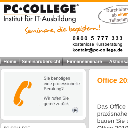
Home
Seminarübersicht
Firmenseminare
Aktions
Office 2
Das Office
praxisnahe
bauen Sie s
Office 201