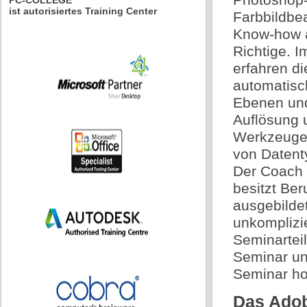
PC-COLLEGE
ist autorisiertes Training Center
Farbbildbe
Know-how a
Richtige. 
erfahren d
automatisc
Ebenen und
Auflösung u
Werkzeugen
von Datent
Der Coach 
besitzt Ber
ausgebildet
unkomplizie
Seminartei
Seminar un
Seminar ho
Das Adob