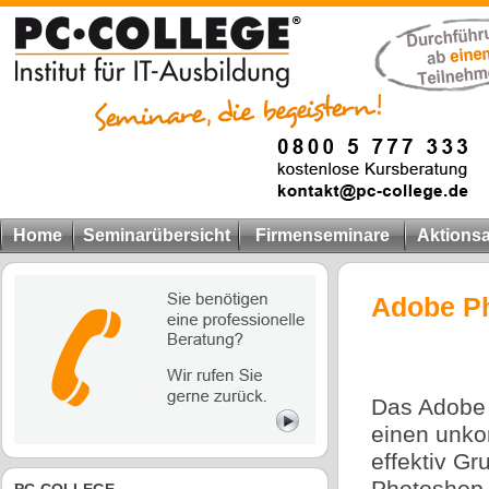
Home
Seminarübersicht
Firmenseminare
Aktions
Adobe P
Das Adobe 
einen unko
effektiv G
Photoshop-