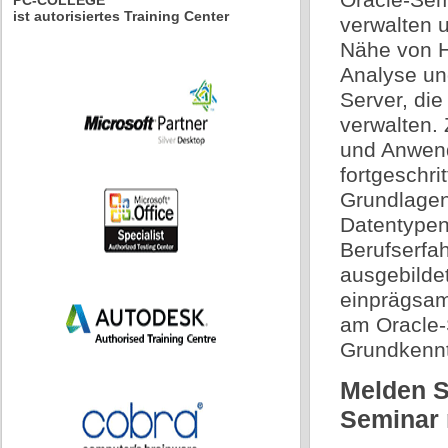
PC-COLLEGE
ist autorisiertes Training Center
verwalten 
Nähe von Ha
Analyse un
Server, di
verwalten. 
und Anwend
fortgeschri
Grundlagen
Datentypen
Berufserfah
ausgebildet
einprägsam 
am Oracle-
Grundkennt
Melden Si
Seminar 