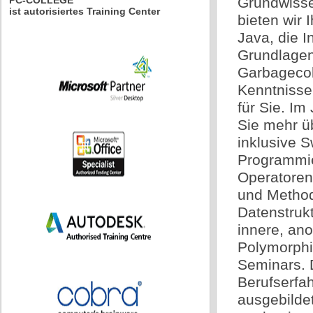
PC-COLLEGE
Grundwisse
ist autorisiertes Training Center
bieten wir 
Java, die 
Grundlagen
Garbagecol
Kenntnisse
für Sie. Im
Sie mehr ü
inklusive S
Programmie
Operatoren
und Method
Datenstrukt
innere, an
Polymorphi
Seminars. 
Berufserfah
ausgebildet