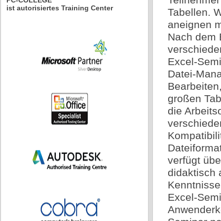
PC-COLLEGE
ist autorisiertes Training Center
Tabellen. 
aneignen mö
Nach dem E
verschiede
Excel-Semi
Datei-Mana
Bearbeiten
großen Tab
die Arbeits
verschiede
Kompatibil
Dateiforma
verfügt übe
didaktisch 
Kenntnisse 
Excel-Semi
Anwenderke